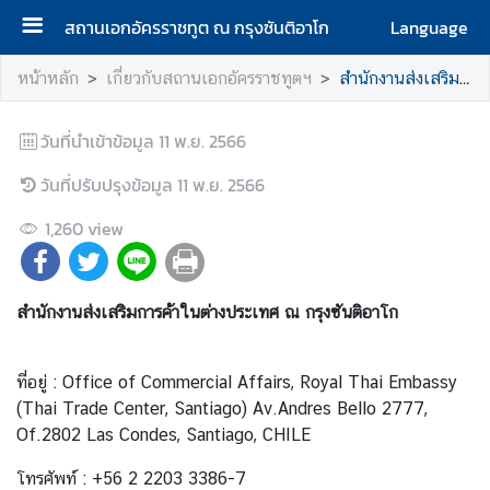
สถานเอกอัครราชทูต ณ กรุงซันติอาโก
Language
ห
หน้าหลัก
เกี่ยวกับสถานเอกอัครราชทูตฯ
สำนักงานส่งเสริมการค้าในต่างประเทศฯ
น้
า
วันที่นำเข้าข้อมูล
11 พ.ย. 2566
แ
ร
วันที่ปรับปรุงข้อมูล
11 พ.ย. 2566
ก
1,260
view
เ
กี่
ย
สำนักงานส่งเสริมการค้าในต่างประเทศ ณ กรุงซันติอาโก
ว
กั
บ
ที่อยู่ : Office of Commercial Affairs, Royal Thai Embassy
ส
(Thai Trade Center, Santiago) Av.Andres Bello 2777,
ถ
Of.2802 Las Condes, Santiago, CHILE
า
โทรศัพท์ : +56 2 2203 3386-7
น