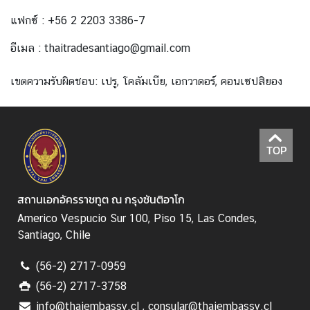
เ
แฟกซ์ : +56 2 2203 3386-7
อ
ก
อีเมล : thaitradesantiago@gmail.com
อั
ค
เขตความรับผิดชอบ: เปรู, โคลัมเบีย, เอกวาดอร์, คอนเซปสิยอง
ร
ร
า
ช
TOP
ทู
ต
ฯ
สถานเอกอัครราชทูต ณ กรุงซันติอาโก
Americo Vespucio Sur 100, Piso 15, Las Condes,
Santiago, Chile
บ
ริ
(56-2) 2717-0959
ก
(56-2) 2717-3758
า
ร
info@thaiembassy.cl , consular@thaiembassy.cl